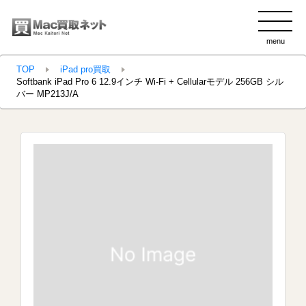
menu
clo
TOP
iPad pro買取
Softbank iPad Pro 6 12.9インチ Wi-Fi + Cellularモデル 256GB シル
バー MP213J/A