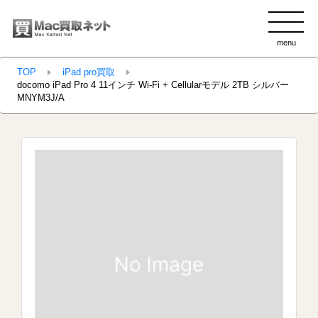
menu
clo
TOP
iPad pro買取
docomo iPad Pro 4 11インチ Wi-Fi + Cellularモデル 2TB シルバー
MNYM3J/A