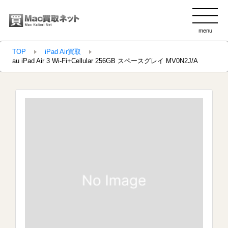
menu
clo
TOP
iPad Air買取
au iPad Air 3 Wi-Fi+Cellular 256GB スペースグレイ MV0N2J/A