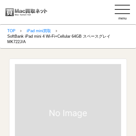
menu
clo
TOP
iPad mini買取
SoftBank iPad mini 4 Wi-Fi+Cellular 64GB スペースグレイ
MK722J/A