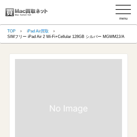
menu
clo
TOP
iPad Air買取
SIMフリー iPad Air 2 Wi-Fi+Cellular 128GB シルバー MGWM2J/A