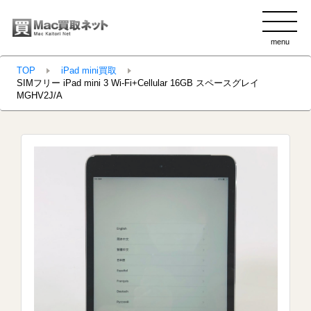
menu
clo
TOP
iPad mini買取
SIMフリー iPad mini 3 Wi-Fi+Cellular 16GB スペースグレイ
MGHV2J/A