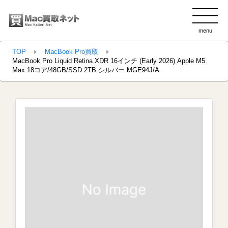
menu
clo
TOP
MacBook Pro買取
MacBook Pro Liquid Retina XDR 16インチ (Early 2026) Apple M5
Max 18コア/48GB/SSD 2TB シルバー MGE94J/A