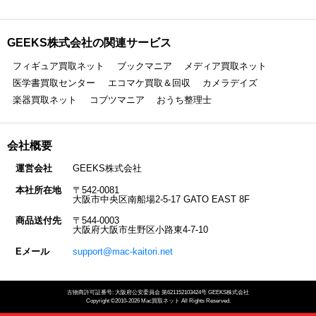
GEEKS株式会社の関連サービス
フィギュア買取ネット
ブックマニア
メディア買取ネット
医学書買取センター
エコマケ買取＆回収
カメラデイズ
楽器買取ネット
コブツマニア
おうち整理士
会社概要
運営会社
GEEKS株式会社
本社所在地
〒542-0081
大阪市中央区南船場2-5-17 GATO EAST 8F
商品送付先
〒544-0003
大阪府大阪市生野区小路東4-7-10
Eメール
support@mac-kaitori.net
古物商許可証番号: 大阪府公安委員会 第621152103424号 GEEKS株式会社
Copyright ©2010-2026 Mac買取ネット All Rights Reserved.