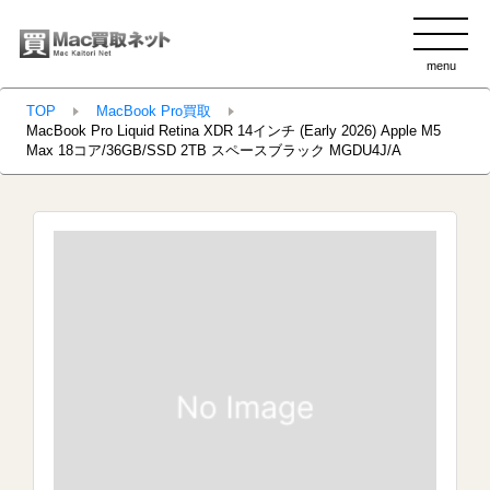
menu
clo
TOP
MacBook Pro買取
MacBook Pro Liquid Retina XDR 14インチ (Early 2026) Apple M5
Max 18コア/36GB/SSD 2TB スペースブラック MGDU4J/A