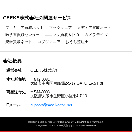
GEEKS株式会社の関連サービス
フィギュア買取ネット
ブックマニア
メディア買取ネット
医学書買取センター
エコマケ買取＆回収
カメラデイズ
楽器買取ネット
コブツマニア
おうち整理士
会社概要
運営会社
GEEKS株式会社
本社所在地
〒542-0081
大阪市中央区南船場2-5-17 GATO EAST 8F
商品送付先
〒544-0003
大阪府大阪市生野区小路東4-7-10
Eメール
support@mac-kaitori.net
古物商許可証番号: 大阪府公安委員会 第621152103424号 GEEKS株式会社
Copyright ©2010-2026 Mac買取ネット All Rights Reserved.