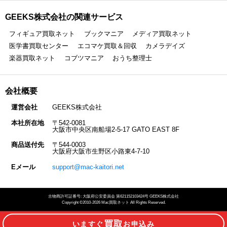
GEEKS株式会社の関連サービス
フィギュア買取ネット
ブックマニア
メディア買取ネット
医学書買取センター
エコマケ買取＆回収
カメラデイズ
楽器買取ネット
コブツマニア
おうち整理士
会社概要
運営会社
GEEKS株式会社
本社所在地
〒542-0081
大阪市中央区南船場2-5-17 GATO EAST 8F
商品送付先
〒544-0003
大阪府大阪市生野区小路東4-7-10
Eメール
support@mac-kaitori.net
古物商許可証番号: 大阪府公安委員会 第621152103424号 GEEKS株式会社
Copyright ©2010-2026 Mac買取ネット All Rights Reserved.
買取
いますぐ
お申込み