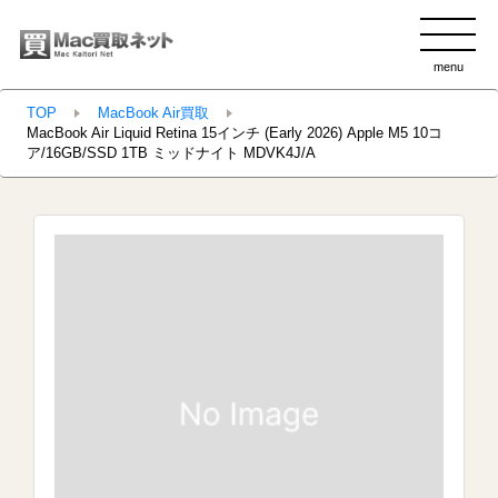
menu
clo
TOP
MacBook Air買取
MacBook Air Liquid Retina 15インチ (Early 2026) Apple M5 10コ
ア/16GB/SSD 1TB ミッドナイト MDVK4J/A