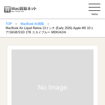
menu
clo
TOP
MacBook Air買取
MacBook Air Liquid Retina 13インチ (Early 2026) Apple M5 10コ
ア/16GB/SSD 1TB スカイブルー MDHJ4J/A