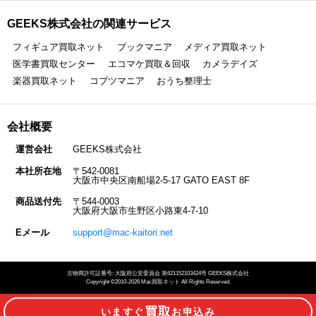
GEEKS株式会社の関連サービス
フィギュア買取ネット
ブックマニア
メディア買取ネット
医学書買取センター
エコマケ買取＆回収
カメラデイズ
楽器買取ネット
コブツマニア
おうち整理士
会社概要
運営会社
GEEKS株式会社
本社所在地
〒542-0081
大阪市中央区南船場2-5-17 GATO EAST 8F
商品送付先
〒544-0003
大阪府大阪市生野区小路東4-7-10
Eメール
support@mac-kaitori.net
古物商許可証番号: 大阪府公安委員会 第621152103424号 GEEKS株式会社
Copyright ©2010-2026 Mac買取ネット All Rights Reserved.
買取
いますぐ
お申込み