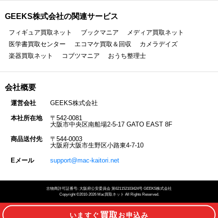
GEEKS株式会社の関連サービス
フィギュア買取ネット
ブックマニア
メディア買取ネット
医学書買取センター
エコマケ買取＆回収
カメラデイズ
楽器買取ネット
コブツマニア
おうち整理士
会社概要
運営会社
GEEKS株式会社
本社所在地
〒542-0081
大阪市中央区南船場2-5-17 GATO EAST 8F
商品送付先
〒544-0003
大阪府大阪市生野区小路東4-7-10
Eメール
support@mac-kaitori.net
古物商許可証番号: 大阪府公安委員会 第621152103424号 GEEKS株式会社
Copyright ©2010-2026 Mac買取ネット All Rights Reserved.
買取
いますぐ
お申込み