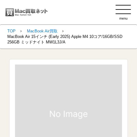
menu
clo
TOP
MacBook Air買取
MacBook Air 15インチ (Early 2025) Apple M4 10コア/16GB/SSD
256GB ミッドナイト MW1L3J/A