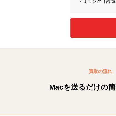
・Ｊランク【故障品
買取の流れ
Macを送るだけの