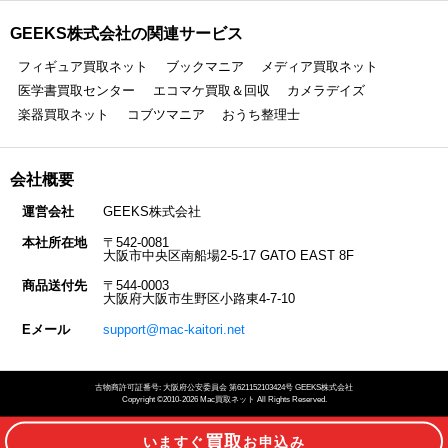
GEEKS株式会社の関連サービス
フィギュア買取ネット
ブックマニア
メディア買取ネット
医学書買取センター
エコマケ買取＆回収
カメラデイズ
楽器買取ネット
コブツマニア
おうち整理士
会社概要
運営会社
GEEKS株式会社
本社所在地
〒542-0081
大阪市中央区南船場2-5-17 GATO EAST 8F
商品送付先
〒544-0003
大阪府大阪市生野区小路東4-7-10
Eメール
support@mac-kaitori.net
古物商許可証番号: 大阪府公安委員会 第621152103424号 GEEKS株式会社
Copyright ©2010-2026 Mac買取ネット All Rights Reserved.
買取
いますぐ
お申込み