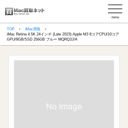
menu
clo
TOP
iMac買取
iMac Retina 4.5K 24インチ (Late 2023) Apple M3 8コアCPU/10コア
GPU/8GB/SSD 256GB ブルー MQRQ3J/A