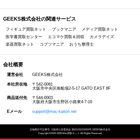
GEEKS株式会社の関連サービス
フィギュア買取ネット
ブックマニア
メディア買取ネット
医学書買取センター
エコマケ買取＆回収
カメラデイズ
楽器買取ネット
コブツマニア
おうち整理士
会社概要
運営会社
GEEKS株式会社
本社所在地
〒542-0081
大阪市中央区南船場2-5-17 GATO EAST 8F
商品送付先
〒544-0003
大阪府大阪市生野区小路東4-7-10
Eメール
support@mac-kaitori.net
古物商許可証番号: 大阪府公安委員会 第621152103424号 GEEKS株式会社
Copyright ©2010-2026 Mac買取ネット All Rights Reserved.