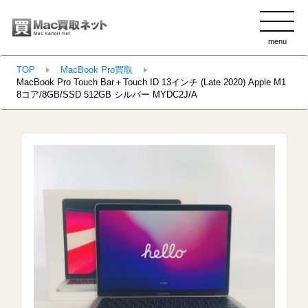
menu
clo
TOP
MacBook Pro買取
MacBook Pro Touch Bar＋Touch ID 13インチ (Late 2020) Apple M1
8コア/8GB/SSD 512GB シルバー MYDC2J/A