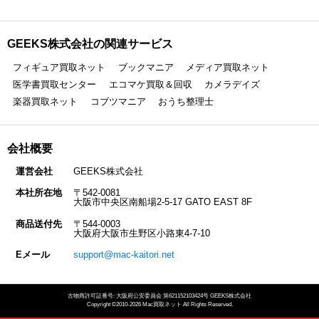
GEEKS株式会社の関連サービス
フィギュア買取ネット
ブックマニア
メディア買取ネット
医学書買取センター
エコマケ買取＆回収
カメラデイズ
楽器買取ネット
コブツマニア
おうち整理士
会社概要
運営会社
GEEKS株式会社
本社所在地
〒542-0081
大阪市中央区南船場2-5-17 GATO EAST 8F
商品送付先
〒544-0003
大阪府大阪市生野区小路東4-7-10
Eメール
support@mac-kaitori.net
古物商許可証番号: 大阪府公安委員会 第621152103424号 GEEKS株式会社
Copyright ©2010-2026 Mac買取ネット All Rights Reserved.