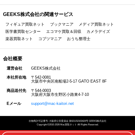
GEEKS株式会社の関連サービス
フィギュア買取ネット
ブックマニア
メディア買取ネット
医学書買取センター
エコマケ買取＆回収
カメラデイズ
楽器買取ネット
コブツマニア
おうち整理士
会社概要
運営会社
GEEKS株式会社
本社所在地
〒542-0081
大阪市中央区南船場2-5-17 GATO EAST 8F
商品送付先
〒544-0003
大阪府大阪市生野区小路東4-7-10
Eメール
support@mac-kaitori.net
古物商許可証番号: 大阪府公安委員会 第621152103424号 GEEKS株式会社
Copyright ©2010-2026 Mac買取ネット All Rights Reserved.