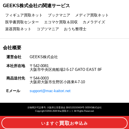
GEEKS株式会社の関連サービス
フィギュア買取ネット
ブックマニア
メディア買取ネット
医学書買取センター
エコマケ買取＆回収
カメラデイズ
楽器買取ネット
コブツマニア
おうち整理士
会社概要
運営会社
GEEKS株式会社
本社所在地
〒542-0081
大阪市中央区南船場2-5-17 GATO EAST 8F
商品送付先
〒544-0003
大阪府大阪市生野区小路東4-7-10
Eメール
support@mac-kaitori.net
古物商許可証番号: 大阪府公安委員会 第621152103424号 GEEKS株式会社
Copyright ©2010-2026 Mac買取ネット All Rights Reserved.
買取
いますぐ
お申込み