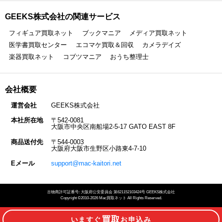
GEEKS株式会社の関連サービス
フィギュア買取ネット
ブックマニア
メディア買取ネット
医学書買取センター
エコマケ買取＆回収
カメラデイズ
楽器買取ネット
コブツマニア
おうち整理士
会社概要
運営会社
GEEKS株式会社
本社所在地
〒542-0081
大阪市中央区南船場2-5-17 GATO EAST 8F
商品送付先
〒544-0003
大阪府大阪市生野区小路東4-7-10
Eメール
support@mac-kaitori.net
古物商許可証番号: 大阪府公安委員会 第621152103424号 GEEKS株式会社
Copyright ©2010-2026 Mac買取ネット All Rights Reserved.
買取
いますぐ
お申込み