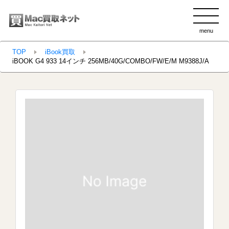
menu
clo
TOP
iBook買取
iBOOK G4 933 14インチ 256MB/40G/COMBO/FW/E/M M9388J/A