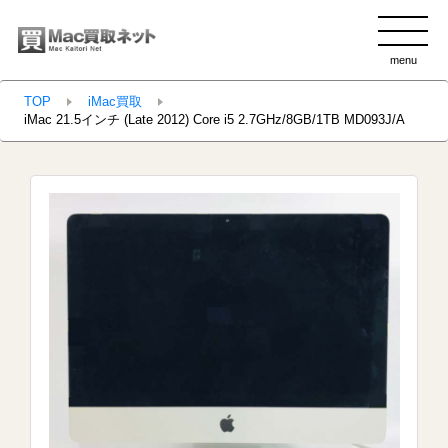
menu
clo
TOP
iMac買取
iMac 21.5インチ (Late 2012) Core i5 2.7GHz/8GB/1TB MD093J/A