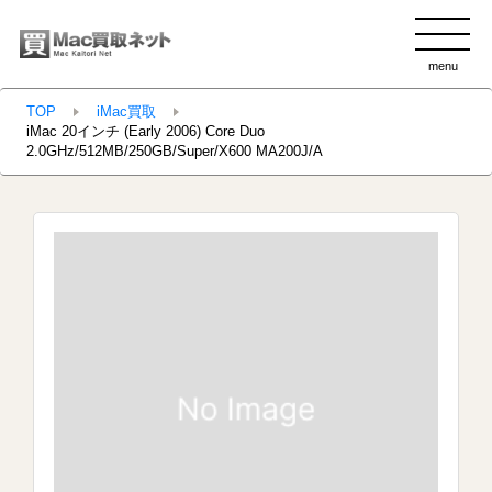
menu
clo
TOP
iMac買取
iMac 20インチ (Early 2006) Core Duo
2.0GHz/512MB/250GB/Super/X600 MA200J/A