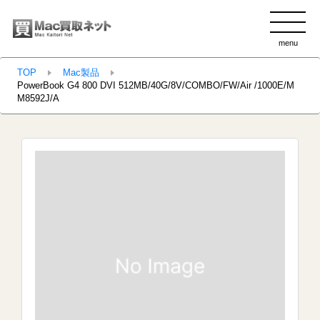
menu
clo
TOP
Mac製品
PowerBook G4 800 DVI 512MB/40G/8V/COMBO/FW/Air /1000E/M
M8592J/A